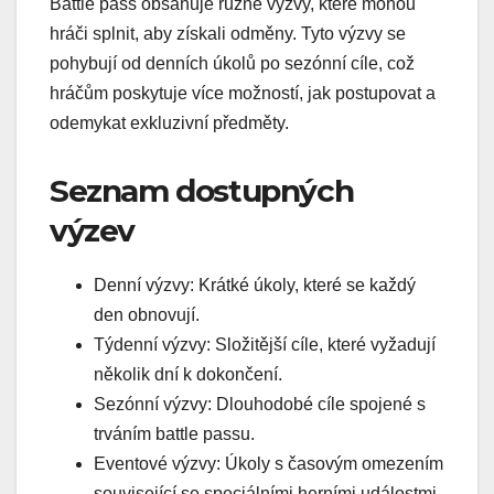
Battle pass obsahuje různé výzvy, které mohou
hráči splnit, aby získali odměny. Tyto výzvy se
pohybují od denních úkolů po sezónní cíle, což
hráčům poskytuje více možností, jak postupovat a
odemykat exkluzivní předměty.
Seznam dostupných
výzev
Denní výzvy: Krátké úkoly, které se každý
den obnovují.
Týdenní výzvy: Složitější cíle, které vyžadují
několik dní k dokončení.
Sezónní výzvy: Dlouhodobé cíle spojené s
trváním battle passu.
Eventové výzvy: Úkoly s časovým omezením
související se speciálními herními událostmi.