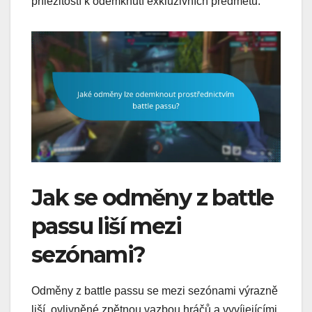
příležitostí k odemknutí exkluzivních předmětů.
Jak se odměny z battle
passu liší mezi
sezónami?
Odměny z battle passu se mezi sezónami výrazně
liší, ovlivněné zpětnou vazbou hráčů a vyvíjejícími