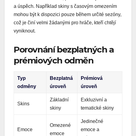
a úspěch. Například skiny s časovým omezením
mohou být k dispozici pouze během určité sezóny,
což je činí velmi žádanými pro hráče, kteří chtějí
vyniknout.
Porovnání bezplatných a
prémiových odměn
Typ
Bezplatná
Prémiová
odměny
úroveň
úroveň
Základní
Exkluzivní a
Skins
skiny
tematické skiny
Jedinečné
Omezené
Emoce
emoce a
emoce