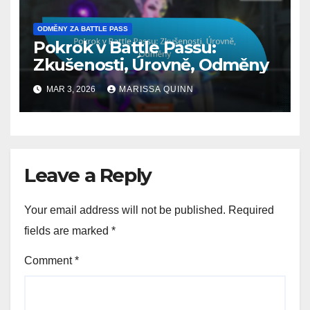
ODMĚNY ZA BATTLE PASS
Pokrok v Battle Passu:
Zkušenosti, Úrovně, Odměny
MAR 3, 2026
MARISSA QUINN
Leave a Reply
Your email address will not be published.
Required
fields are marked
*
Comment
*