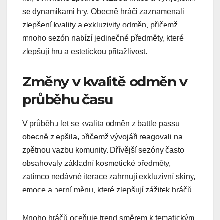
se dynamikami hry. Obecně hráči zaznamenali
zlepšení kvality a exkluzivity odměn, přičemž
mnoho sezón nabízí jedinečné předměty, které
zlepšují hru a estetickou přitažlivost.
Změny v kvalitě odměn v
průběhu času
V průběhu let se kvalita odměn z battle passu
obecně zlepšila, přičemž vývojáři reagovali na
zpětnou vazbu komunity. Dřívější sezóny často
obsahovaly základní kosmetické předměty,
zatímco nedávné iterace zahrnují exkluzivní skiny,
emoce a herní měnu, které zlepšují zážitek hráčů.
Mnoho hráčů oceňuje trend směrem k tematickým