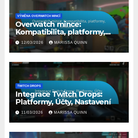
VÝMĚNA OVERWATCH MINCÍ
Overwatch mince:
Kompatibilita, platformy,
omezení
12/03/2026
MARISSA QUINN
TWITCH DROPS
Integrace Twitch Drops:
Platformy, Účty, Nastavení
11/03/2026
MARISSA QUINN