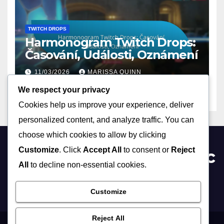
TWITCH DROPS
Harmonogram Twitch Drops:
Časování, Události, Oznámení
11/03/2026
MARISSA QUINN
We respect your privacy
Cookies help us improve your experience, deliver
personalized content, and analyze traffic. You can
choose which cookies to allow by clicking
Customize
. Click
Accept All
to consent or
Reject
geocachingprague2020.c
All
to decline non-essential cookies.
z
Customize
Reject All