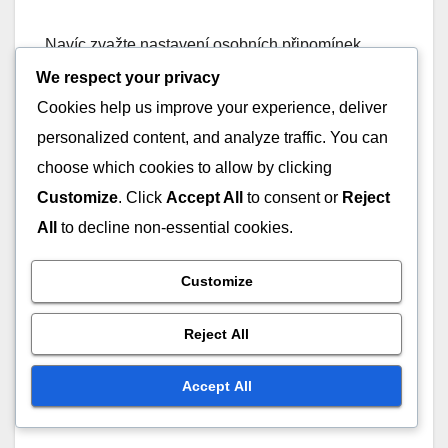
Navíc zvažte nastavení osobních připomínek
několik dní před expiračním datem. Tento
We respect your privacy
proaktivní přístup vám může pomoci nárokovat
Cookies help us improve your experience, deliver
jakékoli zbývající odměny bez poslední chvíle
personalized content, and analyze traffic. You can
spěchu.
choose which cookies to allow by clicking
Customize
. Click
Accept All
to consent or
Reject
Na závěr se seznamte se systémem úrovní
All
to decline non-essential cookies.
vašeho Battle Passu. Vědět, kolik úrovní musíte
dokončit a jaké odměny jsou spojeny s každou
Customize
úrovní, vám může pomoci prioritizovat vaše hraní a
zajistit, že vám žádné odměny neuniknou, než
Reject All
vyprší.
Accept All