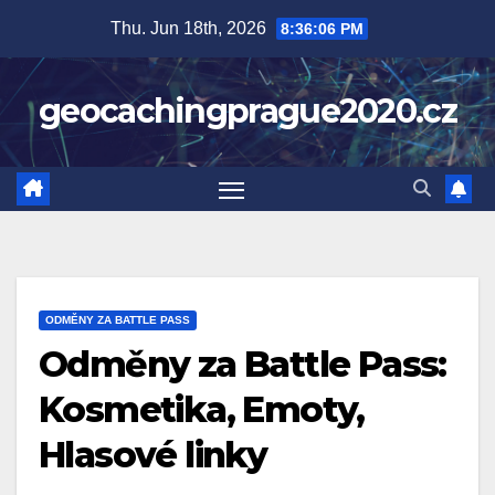
Skip
Thu. Jun 18th, 2026
8:36:07 PM
to
content
geocachingprague2020.cz
ODMĚNY ZA BATTLE PASS
Odměny za Battle Pass:
Kosmetika, Emoty,
Hlasové linky