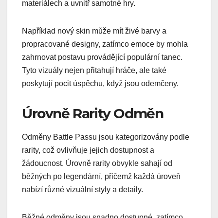
materiálech a uvnitř samotné hry.
Například nový skin může mít živé barvy a
propracované designy, zatímco emoce by mohla
zahrnovat postavu provádějící populární tanec.
Tyto vizuály nejen přitahují hráče, ale také
poskytují pocit úspěchu, když jsou odemčeny.
Úrovně Rarity Odměn
Odměny Battle Passu jsou kategorizovány podle
rarity, což ovlivňuje jejich dostupnost a
žádoucnost. Úrovně rarity obvykle sahají od
běžných po legendární, přičemž každá úroveň
nabízí různé vizuální styly a detaily.
Běžné odměny jsou snadno dostupné, zatímco