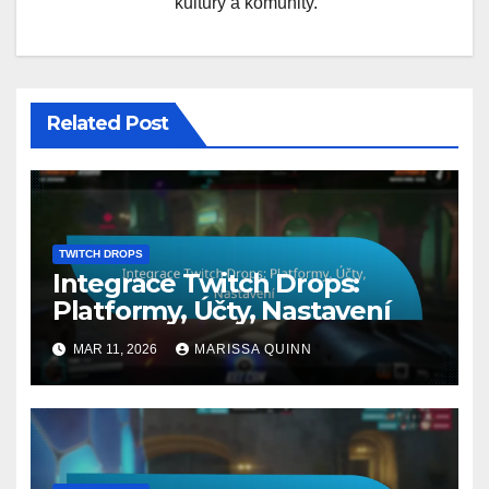
kultury a komunity.
Related Post
TWITCH DROPS
Integrace Twitch Drops:
Platformy, Účty, Nastavení
MAR 11, 2026
MARISSA QUINN