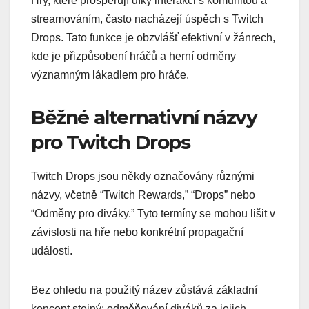
Hry, které prosperují díky interakci s komunitou a
streamováním, často nacházejí úspěch s Twitch
Drops. Tato funkce je obzvlášť efektivní v žánrech,
kde je přizpůsobení hráčů a herní odměny
významným lákadlem pro hráče.
Běžné alternativní názvy
pro Twitch Drops
Twitch Drops jsou někdy označovány různými
názvy, včetně “Twitch Rewards,” “Drops” nebo
“Odměny pro diváky.” Tyto termíny se mohou lišit v
závislosti na hře nebo konkrétní propagační
události.
Bez ohledu na použitý název zůstává základní
koncept stejný: odměňování diváků za jejich