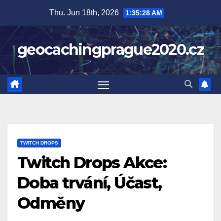
Skip
Thu. Jun 18th, 2026
1:35:29 AM
to
content
geocachingprague2020.cz
TWITCH DROPS
Twitch Drops Akce:
Doba trvání, Účast,
Odměny