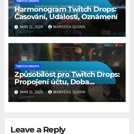
TWITCH DROPS
Harmonogram Twitch Drops:
Časování, Události, Oznámení
MAR 11, 2026
MARISSA QUINN
TWITCH DROPS
Způsobilost pro Twitch Drops:
Propojení účtu, Doba
sledování
MAR 11, 2026
MARISSA QUINN
Leave a Reply